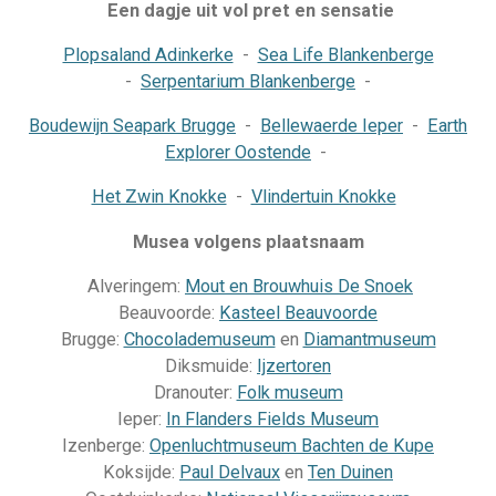
Een dagje uit vol pret en sensatie
Plopsaland Adinkerke
-
Sea Life Blankenberge
-
Serpentarium Blankenberge
-
Boudewijn Seapark Brugge
-
Bellewaerde Ieper
-
Earth
Explorer Oostende
-
Het Zwin Knokke
-
Vlindertuin Knokke
Musea volgens plaatsnaam
Alveringem:
Mout en Brouwhuis De Snoek
Beauvoorde:
Kasteel Beauvoorde
Brugge:
Chocolademuseum
en
Diamantmuseum
Diksmuide:
Ijzertoren
Dranouter:
Folk museum
Ieper:
In Flanders Fields Museum
Izenberge:
Openluchtmuseum Bachten de Kupe
Koksijde:
Paul Delvaux
en
Ten Duinen