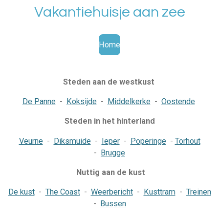
Vakantiehuisje aan zee
Ga
direct
naar
Home
de
hoofdinhoud
Steden aan de westkust
De Panne
-
Koksijde
-
Middelkerke
-
Oostende
Steden in het hinterland
Veurne
-
Diksmuide
-
Ieper
-
Poperinge
-
Torhout
-
Brugge
Nuttig aan de kust
De kust
-
The Coast
-
Weerbericht
-
Kusttram
-
Treinen
-
Bussen